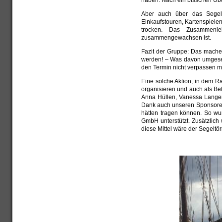
haben. Nach ein bisschen Übun
Aber auch über das Segel
Einkaufstouren, Kartenspiel
trocken. Das Zusammenl
zusammengewachsen ist.
Fazit der Gruppe: Das machen
werden! – Was davon umgeset
den Termin nicht verpassen m
Eine solche Aktion, in dem R
organisieren und auch als Be
Anna Hüllen, Vanessa Lange
Dank auch unseren Sponsoren, 
hätten tragen können. So wu
GmbH unterstützt. Zusätzlic
diese Mittel wäre der Segeltö