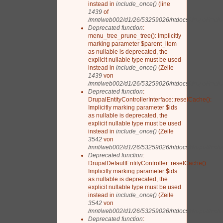
instead in
include_once()
(line
1439
of
/mnt/web002/d1/26/53259026/htdocs/drupal/includ
Deprecated function
:
menu_tree_prune_tree(): Implicitly
marking parameter $parent_item
as nullable is deprecated, the
explicit nullable type must be used
instead in
include_once()
(Zeile
1439
von
/mnt/web002/d1/26/53259026/htdocs/drupal/includ
Deprecated function
:
DrupalEntityControllerInterface::resetCache():
Implicitly marking parameter $ids
as nullable is deprecated, the
explicit nullable type must be used
instead in
include_once()
(Zeile
3542
von
/mnt/web002/d1/26/53259026/htdocs/drupal/includ
Deprecated function
:
DrupalDefaultEntityController::resetCache():
Implicitly marking parameter $ids
as nullable is deprecated, the
explicit nullable type must be used
instead in
include_once()
(Zeile
3542
von
/mnt/web002/d1/26/53259026/htdocs/drupal/includ
Deprecated function
: