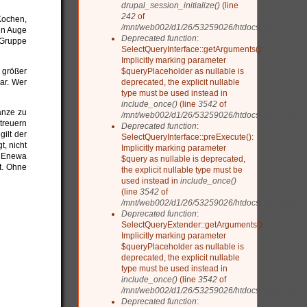
drupal_session_initialize()
(line
242
of
ochen,
/mnt/web002/d1/26/53259026/htdocs/drupal/inclu
in Auge
Deprecated function
:
Gruppe
SelectQueryInterface::getArguments():
Implicitly marking parameter
$queryPlaceholder as nullable is
 größer
deprecated, the explicit nullable
ar. Wer
type must be used instead in
include_once()
(line
3542
of
anze zu
/mnt/web002/d1/26/53259026/htdocs/drupal/includ
treuern
Deprecated function
:
ilt der
SelectQueryInterface::preExecute():
t, nicht
Implicitly marking parameter
r Enewa
$query as nullable is deprecated,
t. Ohne
the explicit nullable type must be
used instead in
include_once()
(line
3542
of
/mnt/web002/d1/26/53259026/htdocs/drupal/includ
Deprecated function
:
SelectQueryExtender::getArguments():
Implicitly marking parameter
$queryPlaceholder as nullable is
deprecated, the explicit nullable
type must be used instead in
include_once()
(line
3542
of
/mnt/web002/d1/26/53259026/htdocs/drupal/includ
Deprecated function
: