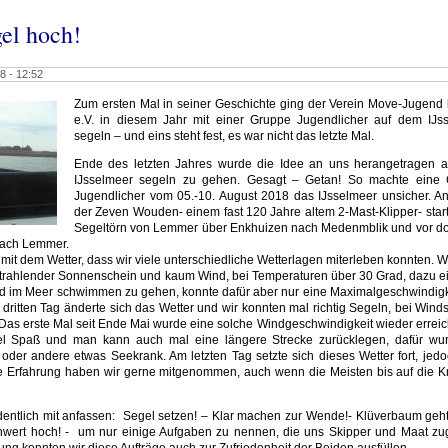
gel hoch!
8 - 12:52
Zum ersten Mal in seiner Geschichte ging der Verein Move-Jugend
e.V. in diesem Jahr mit einer Gruppe Jugendlicher auf dem IJs
segeln – und eins steht fest, es war nicht das letzte Mal.
Ende des letzten Jahres wurde die Idee an uns herangetragen 
IJsselmeer segeln zu gehen. Gesagt – Getan! So machte eine
Jugendlicher vom 05.-10. August 2018 das IJsselmeer unsicher. A
der Zeven Wouden- einem fast 120 Jahre altem 2-Mast-Klipper- start
Segeltörn von Lemmer über Enkhuizen nach Medenmblik und vor do
nach Lemmer.
k mit dem Wetter, dass wir viele unterschiedliche Wetterlagen miterleben konnten.
strahlender Sonnenschein und kaum Wind, bei Temperaturen über 30 Grad, dazu e
nd im Meer schwimmen zu gehen, konnte dafür aber nur eine Maximalgeschwindigk
dritten Tag änderte sich das Wetter und wir konnten mal richtig Segeln, bei Wind
Das erste Mal seit Ende Mai wurde eine solche Windgeschwindigkeit wieder erreich
el Spaß und man kann auch mal eine längere Strecke zurücklegen, dafür wu
oder andere etwas Seekrank. Am letzten Tag setzte sich dieses Wetter fort, jed
 Erfahrung haben wir gerne mitgenommen, auch wenn die Meisten bis auf die 
entlich mit anfassen:
Segel setzen! – Klar machen zur Wende!- Klüverbaum geht
wert hoch! -
um nur einige Aufgaben zu nennen, die uns Skipper und Maat zu