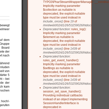
TYPO3\PharStreamWrapper\Manager::__construct
Implicitly marking parameter
$collection as nullable is
deprecated, the explicit nullable
type must be used instead in
include_once()
(line
19
of
/mnt/web002/d1/26/53259026/htdocs/drupal/include
 bewegt
Deprecated function
: rules_log():
selmeer
Implicitly marking parameter
$element as nullable is
auf dem
deprecated, the explicit nullable
 Gruppe
type must be used instead in
n Board
include_once()
(line
1439
of
ete der
/mnt/web002/d1/26/53259026/htdocs/drupal/includ
rt nach
Deprecated function
:
rules_get_event_handler():
 Während
Implicitly marking parameter
inluden
$settings as nullable is
eit von
deprecated, the explicit nullable
stärke 5
type must be used instead in
t – bei
include_once()
(line
1439
of
rde der
/mnt/web002/d1/26/53259026/htdocs/drupal/includ
och kam
Deprecated function
:
Knochen
session_set_save_handler():
Providing individual callbacks
instead of an object implementing
 hoch!-
SessionHandlerInterface is
gerufen
deprecated in