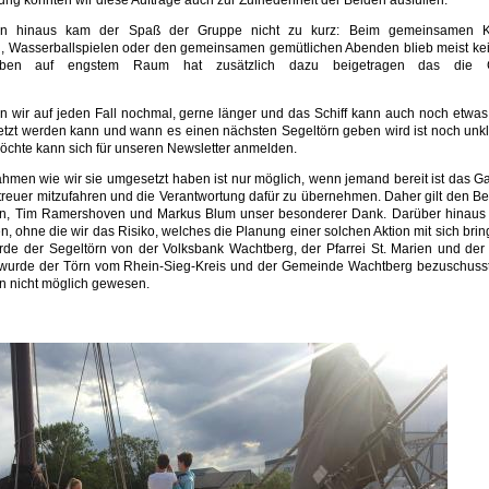
g konnten wir diese Aufträge auch zur Zufriedenheit der Beiden ausfüllen.
n hinaus kam der Spaß der Gruppe nicht zu kurz: Beim gemeinsamen K
en, Wasserballspielen oder den gemeinsamen gemütlichen Abenden blieb meist ke
eben auf engstem Raum hat zusätzlich dazu beigetragen das die 
 wir auf jeden Fall nochmal, gerne länger und das Schiff kann auch noch etwas
zt werden kann und wann es einen nächsten Segeltörn geben wird ist noch unkl
öchte kann sich für unseren Newsletter anmelden.
ahmen wie wir sie umgesetzt haben ist nur möglich, wenn jemand bereit ist das G
treuer mitzufahren und die Verantwortung dafür zu übernehmen. Daher gilt den Be
n, Tim Ramershoven und Markus Blum unser besonderer Dank. Darüber hinaus g
ohne die wir das Risiko, welches die Planung einer solchen Aktion mit sich bring
rde der Segeltörn von der Volksbank Wachtberg, der Pfarrei St. Marien und de
h wurde der Törn vom Rhein-Sieg-Kreis und der Gemeinde Wachtberg bezuschuss
rn nicht möglich gewesen.