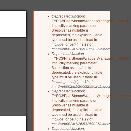
Deprecated function
:
Fehlermeldung
TYPO3\PharStreamWrapper\Manager::initialize():
Implicitly marking parameter
$resolver as nullable is
deprecated, the explicit nullable
type must be used instead in
include_once()
(line
19
of
/mnt/web002/d1/26/53259026/htdocs/drupal/include
Deprecated function
:
TYPO3\PharStreamWrapper\Manager::initialize():
Implicitly marking parameter
$collection as nullable is
deprecated, the explicit nullable
type must be used instead in
include_once()
(line
19
of
/mnt/web002/d1/26/53259026/htdocs/drupal/include
Deprecated function
:
TYPO3\PharStreamWrapper\Manager::__construct
Implicitly marking parameter
$resolver as nullable is
deprecated, the explicit nullable
type must be used instead in
include_once()
(line
19
of
/mnt/web002/d1/26/53259026/htdocs/drupal/include
Deprecated function
: