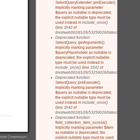
SelectQueryExtender::preExecute():
Implicitly marking parameter
$query as nullable is deprecated,
the explicit nullable type must be
used instead in
include_once()
(line
3542
of
/mnt/web002/d1/26/53259026/htdocs/drupal/includ
Deprecated function
:
SelectQuery::getArguments():
Implicitly marking parameter
$queryPlaceholder as nullable is
deprecated, the explicit nullable
type must be used instead in
include_once()
(line
3542
of
/mnt/web002/d1/26/53259026/htdocs/drupal/includ
Deprecated function
:
SelectQuery::preExecute():
Implicitly marking parameter
>
$query as nullable is deprecated,
the explicit nullable type must be
used instead in
include_once()
(line
3542
of
/mnt/web002/d1/26/53259026/htdocs/drupal/includ
Deprecated function
:
field_collection_item_access():
Implicitly marking parameter $item
as nullable is deprecated, the
ntakt
Impressum
explicit nullable type must be used