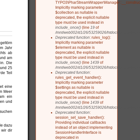
TYPO3\PharStreamWrapper\Manager::__construct
Implicitly marking parameter
$collection as nullable is
deprecated, the explicit nullable
type must be used instead in
include_once()
(line
19
of
/mnt/web002/d1/26/53259026/htdocs/drupal/include
Deprecated function
: rules_log():
Implicitly marking parameter
geltörn
$element as nullable is
em Jahr
deprecated, the explicit nullable
chts ab
type must be used instead in
 und am
include_once()
(line
1439
of
in. Die
/mnt/web002/d1/26/53259026/htdocs/drupal/includ
 und 25
Deprecated function
:
de Teil
rules_get_event_handler():
Implicitly marking parameter
et eine
$settings as nullable is
im Meer
deprecated, the explicit nullable
am ein
type must be used instead in
men und
include_once()
(line
1439
of
/mnt/web002/d1/26/53259026/htdocs/drupal/includ
rsuchen
Deprecated function
:
session_set_save_handler():
Providing individual callbacks
lle dazu
instead of an object implementing
wir dir
SessionHandlerInterface is
deprecated in