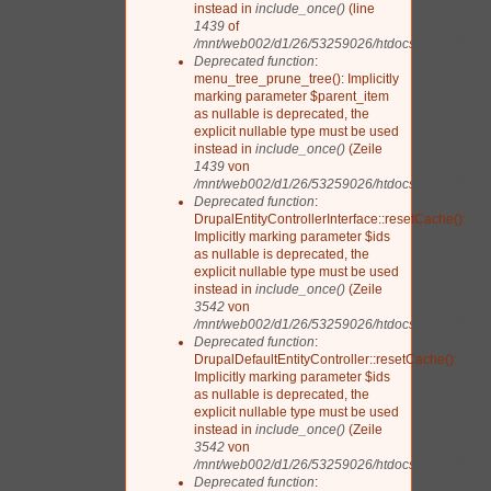
instead in
include_once()
(line
1439
of
/mnt/web002/d1/26/53259026/htdocs/drupal/includ
Deprecated function
:
menu_tree_prune_tree(): Implicitly
marking parameter $parent_item
as nullable is deprecated, the
explicit nullable type must be used
instead in
include_once()
(Zeile
1439
von
/mnt/web002/d1/26/53259026/htdocs/drupal/includ
Deprecated function
:
DrupalEntityControllerInterface::resetCache():
Implicitly marking parameter $ids
as nullable is deprecated, the
explicit nullable type must be used
instead in
include_once()
(Zeile
3542
von
/mnt/web002/d1/26/53259026/htdocs/drupal/includ
Deprecated function
:
DrupalDefaultEntityController::resetCache():
Implicitly marking parameter $ids
as nullable is deprecated, the
explicit nullable type must be used
instead in
include_once()
(Zeile
3542
von
/mnt/web002/d1/26/53259026/htdocs/drupal/includ
Deprecated function
: