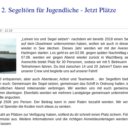
 2. Segeltörn für Jugendliche - Jetzt Plätze
0 - 12:19
„Leinen los und Segel setzen“- nachdem wir bereits 2018 einen Se
auf dem IJsselmeer unternommen haben, wollen wir auch in dies
wieder in See stechen. Dieses Jahr werden wir mit der Avere
Harlingen starten. Los geht es am 02.08. gegen späten Nachmittag
07.08. werden wir gegen Abend wieder zurück in Wachtberg se
Averechts bietet Platz für 30 Personen, sodass wir mit 5 Betreuern
Teilnehmern fahren. Du bist zwischen 14 und 20 Jahren? Dann wer
unserer Crew und begleite uns auf unserer Fahrt!
d entspannen, aber auch Abenteuer, Action und Teamwork… der Segeltörn biet
ür euch. Gemeinsam die Segel setzen, gemeinsam das Schiff in Ordnung halten, 
tlichen Abend miteinander verbringen. Wir werden uns mit euch gemeins
mm überlegen. Ebenfalls werden wir mehrere Landgänge gemeinsam unterneh
dte angucken.
ägt 250€ pro Person. Der Beitrag kann in zwei Raten bezahlt werden. Wir ve
nd Spender die Kosten noch etwas zu senken.
hl an Plätzen zur Verfügung haben, solltest du dir schnell einen Platz sichern. Fü
rmular aus. Weitere Informationen und die richtigen Anmeldeunterlagen werden 
lassen.