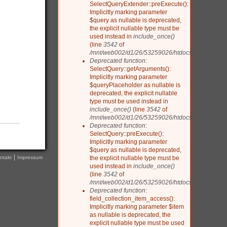
SelectQueryExtender::preExecute():
Implicitly marking parameter
$query as nullable is deprecated,
the explicit nullable type must be
used instead in
include_once()
(line
3542
of
/mnt/web002/d1/26/53259026/htdocs/drupal/includ
Deprecated function
:
SelectQuery::getArguments():
Implicitly marking parameter
$queryPlaceholder as nullable is
deprecated, the explicit nullable
type must be used instead in
include_once()
(line
3542
of
/mnt/web002/d1/26/53259026/htdocs/drupal/includ
Deprecated function
:
SelectQuery::preExecute():
Implicitly marking parameter
$query as nullable is deprecated,
the explicit nullable type must be
ntakt
Impressum
used instead in
include_once()
(line
3542
of
/mnt/web002/d1/26/53259026/htdocs/drupal/includ
Deprecated function
:
field_collection_item_access():
Implicitly marking parameter $item
as nullable is deprecated, the
explicit nullable type must be used