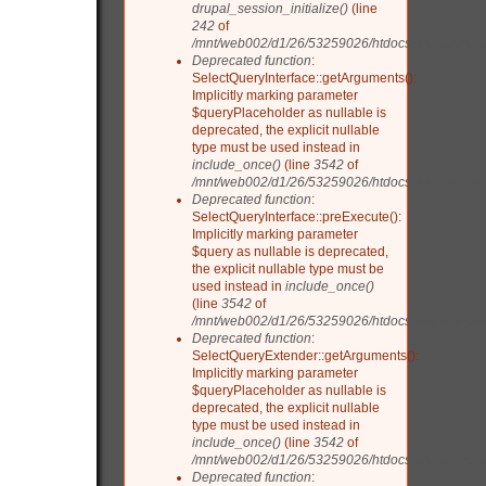
drupal_session_initialize()
(line
242
of
/mnt/web002/d1/26/53259026/htdocs/drupal/inclu
Deprecated function
:
SelectQueryInterface::getArguments():
Implicitly marking parameter
$queryPlaceholder as nullable is
deprecated, the explicit nullable
type must be used instead in
include_once()
(line
3542
of
/mnt/web002/d1/26/53259026/htdocs/drupal/includ
Deprecated function
:
SelectQueryInterface::preExecute():
Implicitly marking parameter
$query as nullable is deprecated,
the explicit nullable type must be
used instead in
include_once()
(line
3542
of
/mnt/web002/d1/26/53259026/htdocs/drupal/includ
Deprecated function
:
SelectQueryExtender::getArguments():
Implicitly marking parameter
$queryPlaceholder as nullable is
deprecated, the explicit nullable
type must be used instead in
include_once()
(line
3542
of
/mnt/web002/d1/26/53259026/htdocs/drupal/includ
Deprecated function
: