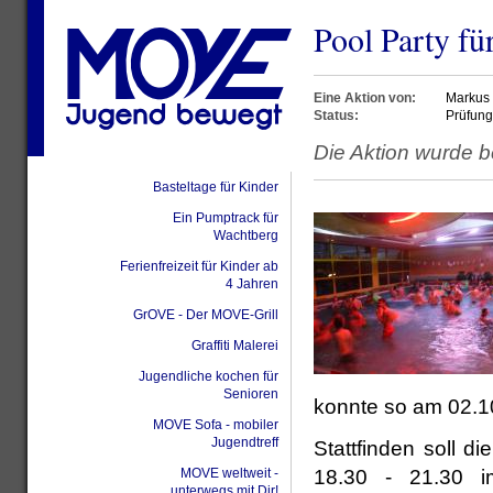
Pool Party fü
Eine Aktion von:
Markus
Status:
Prüfung
Die Aktion wurde b
Basteltage für Kinder
Ein Pumptrack für
Wachtberg
Ferienfreizeit für Kinder ab
4 Jahren
GrOVE - Der MOVE-Grill
Graffiti Malerei
Jugendliche kochen für
Senioren
konnte so am 02.10
MOVE Sofa - mobiler
Jugendtreff
Stattfinden soll d
18.30 - 21.30 i
MOVE weltweit -
unterwegs mit Dir!