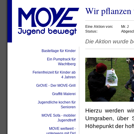
Wir pflanzen 
Eine Aktion von:
Mr. J
Status:
Abgesc
Die Aktion wurde b
Basteltage für Kinder
Ein Pumptrack für
Wachtberg
Ferienfreizeit für Kinder ab
4 Jahren
GrOVE - Der MOVE-Grill
Graffiti Malerei
Jugendliche kochen für
Senioren
Hierzu werden wir
MOVE Sofa - mobiler
Umgraben, über S
Jugendtreff
Höhepunkt der hoffe
MOVE weltweit -
unterwegs mit Dir!