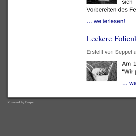
sich
Vorbereiten des Fe
… weiterlesen!
Leckere Folienk
Erstellt von Seppel
Am 1
"
Wir 
… wei
Powered by
Drupal